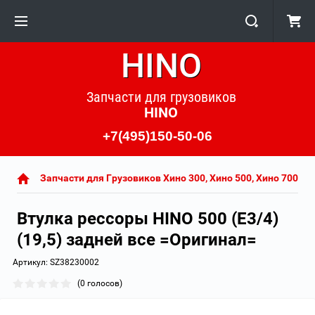
HINO
Запчасти для грузовиков
HINO
+7(495)150-50-06
Запчасти для Грузовиков Хино 300, Хино 500, Хино 700
Втулка рессоры HINO 500 (E3/4)
(19,5) задней все =Оригинал=
Артикул:
SZ38230002
(0 голосов)