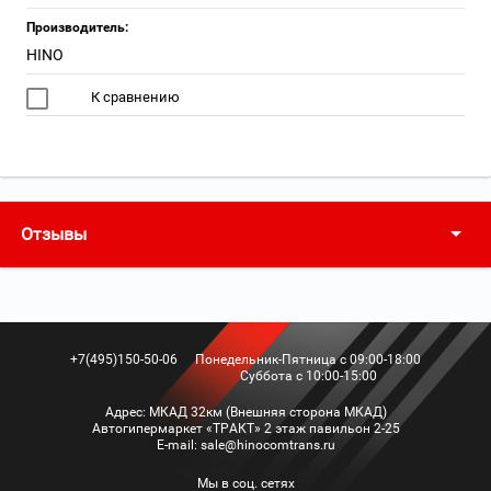
Производитель:
HINO
К сравнению
Отзывы
+7(495)150-50-06
Понедельник-Пятница с 09:00-18:00
Суббота с 10:00-15:00
Адрес:
МКАД 32км (Внешняя сторона МКАД)
Автогипермаркет «ТРАКТ» 2 этаж павильон 2-25
Е-mail:
sale@hinocomtrans.ru
Мы в соц. сетях