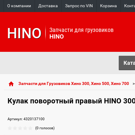
О компании
Доставка
Запрос по VIN
Корзина
Конт
HINO
Запчасти для грузовиков
HINO
Ката
Запчасти для Грузовиков Хино 300, Хино 500, Хино 700
Кулак поворотный правый HINO 300
Артикул:
4320137100
(0 голосов)