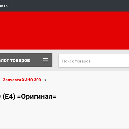
акты
лог товаров
Запчасти ХИНО 300
 (E4) =Оригинал=