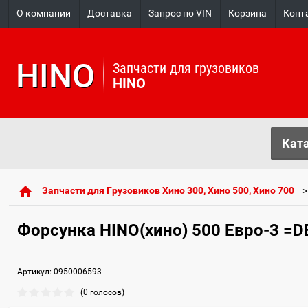
О компании
Доставка
Запрос по VIN
Корзина
Конт
HINO
Запчасти для грузовиков
HINO
Ката
Запчасти для Грузовиков Хино 300, Хино 500, Хино 700
Форсунка HINO(хино) 500 Евро-3 =
Артикул:
0950006593
(0 голосов)